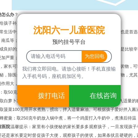
秘怎么办
？
孩子补充足够的水分，建议多喝白开水或者是新鲜果汁；
沈阳六一儿童医院
生活中多煮蔬菜给孩子吃，养成爱吃菜的好习惯。粗纤维食物也是首选
、南瓜等；
预约挂号平台
良好的大小便习惯，定时督促孩子大便，便秘的宝宝拉大便时是比较辛
更加严重；
家长可以按摩小孩使左下腹，慢慢从上向下抚摸，触摸到条索状物，可
我们将立即回电。请放心接听！手机直接输
，除医生指导用药，不建议在家人给孩子乱服用任何通便的药物，尤其
入手机号码，座机前加区号。
副作用大，大利于小孩子良好的肠道环境的建立；
取50克蜂蜜，加入适量的温水，搅拌后可以给孩子喝。
拨打电话
在线咨询
白萝卜250克洗净切块，加水煮烂后食用。可根据孩子爱好加入适量的
菠菜100克用开水煮熟，捞出，拌入适量麻油。可根据孩子爱好拌入酱
蜜羹：取250克牛奶放入锅中煮，将一个鸡蛋打入牛奶中，煮沸后待温
童医院
温馨提示：家里有小孩便秘的家长要多多观察孩子，一旦发现孩子
要还是家长要定时督促孩子大便，观察孩子的便状，如果条状且硬硬的，