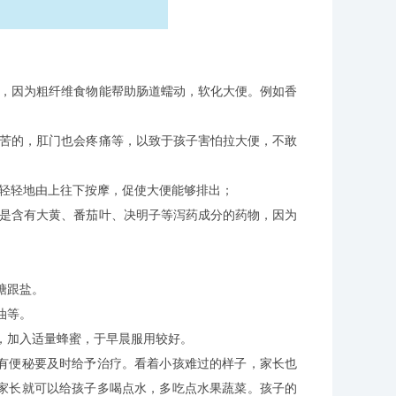
，因为粗纤维食物能帮助肠道蠕动，软化大便。例如香
苦的，肛门也会疼痛等，以致于孩子害怕拉大便，不敢
轻轻地由上往下按摩，促使大便能够排出；
是含有大黄、番茄叶、决明子等泻药成分的药物，因为
糖跟盐。
油等。
，加入适量蜂蜜，于早晨服用较好。
有便秘要及时给予治疗。看着小孩难过的样子，家长也
家长就可以给孩子多喝点水，多吃点水果蔬菜。孩子的