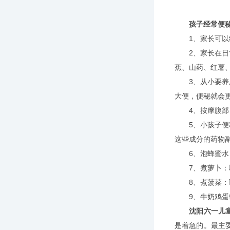
孩子经常便
1、家长可以给
2、家长在日常
蕉、山药、红薯
3、从小要养成
大便，便秘就会
4、按摩腹部，
5、小孩子便秘
这些成分的药物
6、泡蜂蜜水：
7、煮萝卜：取
8、煮菠菜：取
9、牛奶鸡蛋蜂
沈阳六一儿
是着急的。最主