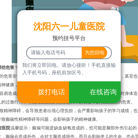
沈阳六一儿童医院
预约挂号平台
我们将立即回电。请放心接听！手机直接输
哪些危害
？
入手机号码，座机前加区号。
危害非常大，癫痫会影响生命健康，会对患儿的生命造成威胁，甚至也
精神健康，癫痫会导致患儿出现不同程度的运动功能障碍。
拨打电话
在线咨询
易造成外伤，会导致患儿意识丧失，如果周围有硬物或钝器会对身体造
人的过激行为，可见儿童癫痫的危害之大，家长要了解儿童癫痫的危害。
精神障碍，会导致患者出现心理负担，会严重影响孩子的学习成绩，也
导致癫痫性精神障碍等问题，会影响孩子的精神健康。
童医院
温馨提示：癫痫可能是缺血缺氧造成的，也可能是脑部外伤引起的
大，癫痫会造成外伤，会对大脑造成损伤，而且会影响患儿的生命，也会