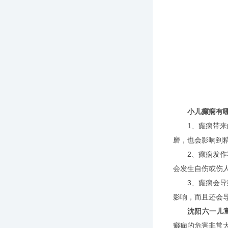
小儿癫痫有
1、癫痫带来的
磨，也会影响到
2、癫痫发作容
会发生自伤或伤
3、癫痫会导致
影响，而且还会
沈阳六一儿
癫痫的危害非常