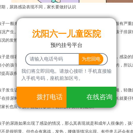
，尿路感染表现不同，家长要做好认识
一般来说发生该疾病是由于血行感染产生的，孩子的表现一般有严重的
沈阳六一儿童医院
情况产生。而且孩子还会有黄疸情况产生，通常来做这个时期的孩子排尿
情况的发热的情况应及时的带孩子去做尿常规检查。
预约挂号平台
是很容易出现急性的疾病现象产生的，其表现和孩子的年龄，感染的部
较小的孩子全身表现会比较显著一些，排尿刺激的表现是不严重的，所以
我们将立即回电。请放心接听！手机直接输
时提高该疾病的警觉心。
入手机号码，座机前加区号。
发生该疾病，全身的表现是比较显著的，孩子会有腹泻，尿频，轻微的
拨打电话
在线咨询
子在排尿时会有哭闹，或者是有比较顽固的尿布疹情况，那么家长就要仔
时家长也应带孩子去进行诊察，确保孩子身体的健康。
的尿路如果出现了感染的情况，那么其表现就是和成年人很像的，孩子
现不是很明显。但也会有寒战，发热，腰痛等情况出现。有些患儿还会有